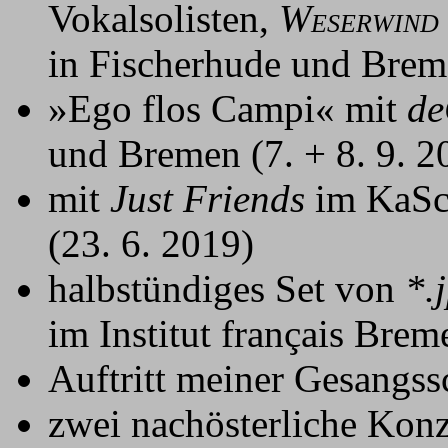
Vokalsolisten,
W
ESERWIND
in Fischerhude und Brem
»Ego flos Campi« mit
de
und Bremen (7. + 8. 9. 2
mit
Just Friends
im KaSc
(23. 6. 2019)
halbstündiges Set von
*.
im Institut français Brem
Auftritt meiner Gesangss
zwei nachösterliche Kon