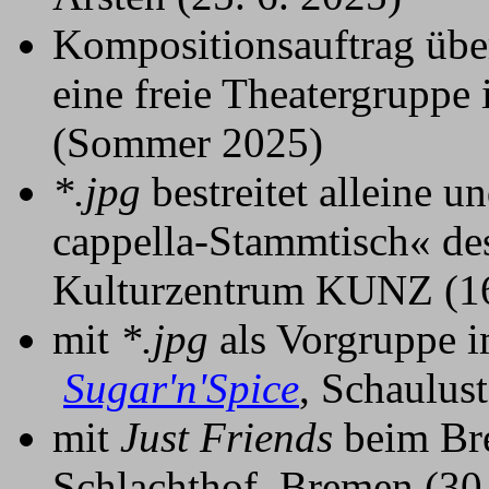
Kompositionsauftrag übe
eine freie Theatergruppe
(Sommer 2025)
*.jpg
bestreitet alleine 
cappella-Stammtisch« d
Kulturzentrum KUNZ (16
mit
*.jpg
als Vorgruppe 
Sugar'n'Spice
, Schaulus
mit
Just Friends
beim Bre
Schlachthof, Bremen (30.