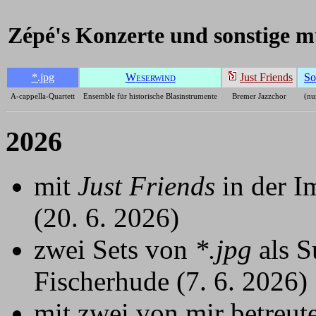
Zépé's Konzerte und sonstige mu
*.jpg
W
Just Friends
So
ESERWIND
A-cappella-Quartett
Ensemble für historische Blasinstrumente
Bremer Jazzchor
(nu
2026
mit
Just Friends
in der I
(20. 6. 2026)
zwei Sets von
*.jpg
als S
Fischerhude (7. 6. 2026)
mit zwei von mir betreu