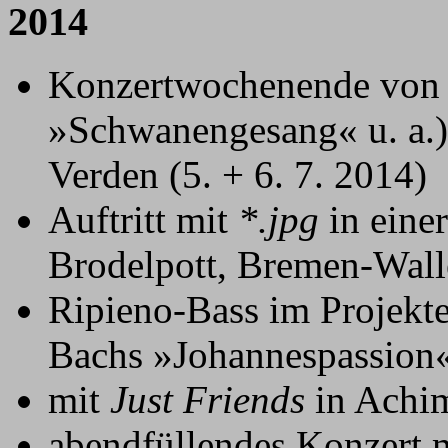
2014
Konzertwochenende vo
»Schwanengesang« u. a.
Verden (5. + 6. 7. 2014)
Auftritt mit
*.jpg
in eine
Brodelpott, Bremen-Walle
Ripieno-Bass im Projek
Bachs »Johannespassion«
mit
Just Friends
in Achim
abendfüllendes Konzert 