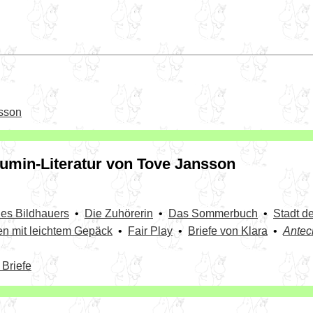
nsson
umin-Literatur von Tove Jansson
des Bildhauers
•
Die Zuhörerin
•
Das Sommerbuch
•
Stadt d
en mit leichtem Gepäck
•
Fair Play
•
Briefe von Klara
•
Antec
 Briefe