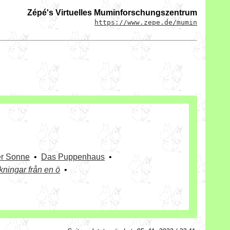
Zépé's Virtuelles Muminforschungszentrum
https://www.zepe.de/mumin
er Sonne
•
Das Puppenhaus
•
kningar från en ö
•