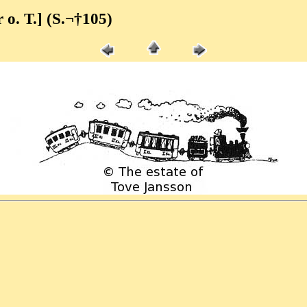
r o. T.] (S.¬†105)