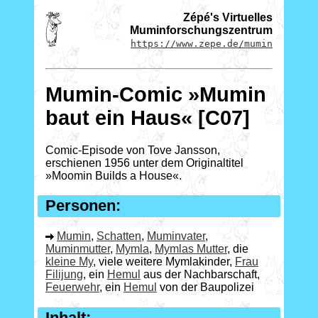
Zépé's Virtuelles
Muminforschungszentrum
https://www.zepe.de/mumin
Mumin-Comic »Mumin
baut ein Haus« [C07]
Comic-Episode von Tove Jansson,
erschienen 1956 unter dem Originaltitel
»Moomin Builds a House«.
Personen:
Mumin
,
Schatten
,
Muminvater
,
Muminmutter
,
Mymla
,
Mymlas Mutter
, die
kleine My
, viele weitere Mymlakinder,
Frau
Filijung
, ein
Hemul
aus der Nachbarschaft,
Feuerwehr
, ein
Hemul
von der Baupolizei
Inhalt: