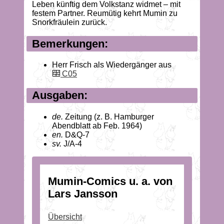
Leben künftig dem Volkstanz widmet – mit
festem Partner. Reumütig kehrt Mumin zu
Snorkfräulein zurück.
Bemerkungen:
Herr Frisch als Wiedergänger aus
C05
Ausgaben:
de.
Zeitung (z. B. Hamburger
Abendblatt ab Feb. 1964)
en.
D&Q-7
sv.
J/A-4
Mumin-Comics u. a. von
Lars Jansson
Übersicht