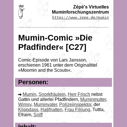
Zépé's Virtuelles
Muminforschungszentrum
https://www.zepe.de/mumin
Mumin-Comic »Die
Pfadfinder« [C27]
Comic-Episode von Lars Jansson,
erschienen 1961 unter dem Originaltitel
»Moomin and the Scouts«.
Personen:
Mumin
,
Snorkfräulein
,
Herr Frisch
nebst
Gattin und allerlei Pfadfindern,
Muminmutter
,
Wimsy
,
Muminvater
,
Polizeiinspektor
, der
Klippdass
,
Hatifnatten
,
Frau Filijung
, Tuttla,
Efraim,
Sniff
Inhalt: