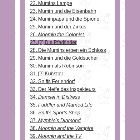
22. Mumins Lampe
23. Mumin und die Eisenbahn
24. Muminpapa und die Spione
25. Mumin und der Zirkus
26.
Moomin the Colonist
27. [?] Die Pfadfinder
28. Die Mumins erben ein Schloss
29. Mumin und die Goldsucher
30. Mumin als Robinson
31. [?] Künstler
32. Sniffs Feriendorf
33. Der Neffe des Inspekteurs
34.
Damsel in Distress
35.
Fuddler and Married Life
36.
Sniff's Sports Shop
37.
Mymble's Diamond
38.
Moomin and the Vampire
39.
Moomin and the TV