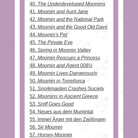
40.
The Underdeveloped Moomins
41.
Moomin and Aunt Jane
42.
Moomin and the National Park
43.
Moomin and the Good Old Days
44.
Moomin's Pet
45.
The Private Eye
46.
Spring in Moomin Valley
47.
Moomin Rescues a Princess
48.
Moomin and Agent 008½
49.
Moomin Lives Dangerously
50.
Moomin in Torrellorca
51.
Snorkmaiden Crashes Society
52.
Moomins in Ancient Greece
53.
Sniff Goes Good
54. Neues aus dem Mumintal
55. Immer Ärger mit den Zwillingen
56.
Sir Moomin
57.
Horsey Moomin