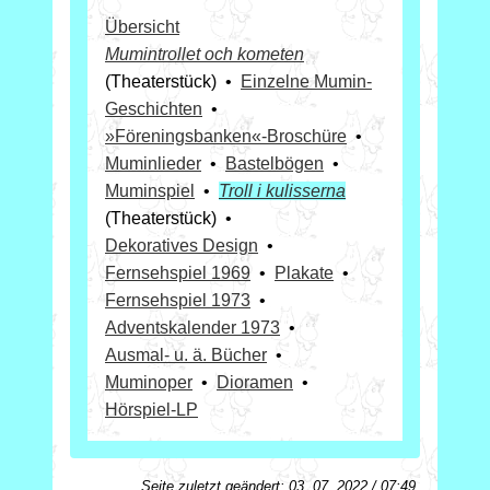
Übersicht
Mumintrollet och kometen
(Theaterstück) •
Einzelne Mumin-
Geschichten
•
»Föreningsbanken«-­Broschüre
•
Muminlieder
•
Bastelbögen
•
Muminspiel
•
Troll i kulisserna
(Theaterstück) •
Dekoratives Design
•
Fernsehspiel 1969
•
Plakate
•
Fernsehspiel 1973
•
Adventskalender 1973
•
Ausmal- u. ä. Bücher
•
Muminoper
•
Dioramen
•
Hörspiel-LP
Seite zuletzt geändert: 03. 07. 2022 / 07:49