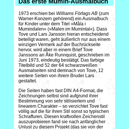
Das erste Mumin-Ausmalbuch
1973 erschien bei
Williams Förlags AB
(zum
Warner-Konzern gehörend) ein Ausmalbuch
für Kinder unter dem Titel »Måla i
Mumindalen« (»Malen im Mumintal«). Dass
Tove und Lars Jansson hieran entscheidend
beteiligt waren, geht äußerlich nur aus einem
winzigen Vermerk auf der Buchrückseite
hervor, wird aber in einem Brief Tove
Janssons an Åke Runnquist, geschrieben im
Juni 1973, eindeutig bestätigt. Das farbige
Titelbild und 52 der 64 schwarzweißen
Ausmalseiten sind demnach von Tove, 12
weitere Seiten von ihrem Bruder Lars
gestaltet.
Die Seiten haben fast DIN A4-Format, die
Zeichnungen selbst sind aufgrund ihrer
Bestimmung von sehr stilisiertem und
linearem Charakter – so verzichtet Tove fast
völlig auf die für ihren Stil sonst so typischen
Schraffuren. Diesen kraftvollen Zeichenstil
auszuprobieren fand sie nach anfänglicher
Unlust zu diesem Projekt (das sie von der