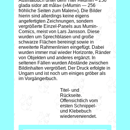
Ausmalbuch unter dem Titel »Mumin – 256
glada sidor att måla« (»Mumin — 256
fröhliche Seiten zum Malen«). Die Bilder
hierin sind allerdings keine eigens
angefertigten Zeichnungen, sondern
vergrößerte Einzel-Panels aus Mumin-
Comics, meist von Lars Jansson. Diese
wurden um Sprechblasen und große
schwarze Flächen bereinigt sowie in
erweiterte Rahmenlinien eingefügt. Dabei
wurden immer mal wieder Horizonte, Ränder
von Objekten und anderes ergänzt. In
seltenen Fällen wurden Abstände zwischen
Bildinhalten vergrößert. Der Druck erfolgte in
Ungarn und ist noch um einiges gröber als
im Vorgängerbuch.
Titel- und
Rückseite.
Offensichtlich vom
ersten Schnippel-
und Klebebuch
wiederverwendet.