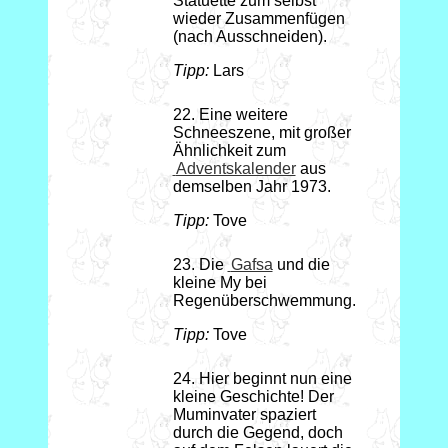
Statuette zum selbst
wieder Zusammenfügen
(nach Ausschneiden).
Tipp:
Lars
22. Eine weitere
Schneeszene, mit großer
Ähnlichkeit zum
Adventskalender
aus
demselben Jahr 1973.
Tipp:
Tove
23. Die
Gafsa
und die
kleine My bei
Regenüberschwemmung.
Tipp:
Tove
24. Hier beginnt nun eine
kleine Geschichte! Der
Muminvater spaziert
durch die Gegend, doch