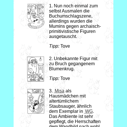
1. Nun noch einmal zum
selbst Ausmalen die
Buchumschlagszene,
allerdings wurden die
Mumins gegen archaisch-
primitivistische Figuren
ausgetauscht.
Tipp:
Tove
2. Unbekannte Figur mit
zu Bruch gegangenem
Blumenkrug.
Tipp:
Tove
3.
Misa
als
Hausmädchen mit
altertümlichem
Staubsauger, ähnlich
dem Exemplar in
WG
.
Das Ambiente ist sehr
gepflegt, die Herrschaften
dem Wandbild nach wohl