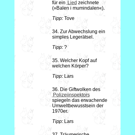
für ein
Lied
zeichnete
(»Balen i mumindalen«).
Tipp:
Tove
34. Zur Abwechslung ein
simples Legerätsel.
Tipp:
?
35. Welcher Kopf auf
welchen Körper?
Tipp:
Lars
36. Die Giftwolken des
Polizeiinspektors
spiegeln das erwachende
Umweltbewusstsein der
1970er.
Tipp:
Lars
37. Träumerische