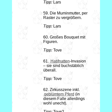
Tipp:
Lars
59. Die Muminmutter, per
Raster zu vergrößern.
Tipp:
Lars
60. Großes Bouquet mit
Figuren.
Tipp:
Tove
61.
Hatifnatten
-Invasion
– sie sind buchstäblich
überall.
Tipp:
Tove
62. Zirkusszene inkl.
geblümtem Pferd
(in
diesem Falle allerdings
wohl unecht).
Tipp:
Tove?