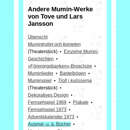
Andere Mumin-Werke
von Tove und Lars
Jansson
Übersicht
Mumintrollet och kometen
(Theaterstück) •
Einzelne Mumin-
Geschichten
•
»Föreningsbanken«-­Broschüre
•
Muminlieder
•
Bastelbögen
•
Muminspiel
•
Troll i kulisserna
(Theaterstück) •
Dekoratives Design
•
Fernsehspiel 1969
•
Plakate
•
Fernsehspiel 1973
•
Adventskalender 1973
•
Ausmal- u. ä. Bücher
•