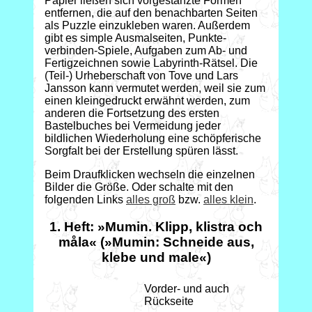
Papier ließen sich vorgestanzte Formen
entfernen, die auf den benachbarten Seiten
als Puzzle einzukleben waren. Außerdem
gibt es simple Ausmalseiten, Punkte-
verbinden-Spiele, Aufgaben zum Ab- und
Fertigzeichnen sowie Labyrinth-Rätsel. Die
(Teil-) Urheberschaft von Tove und Lars
Jansson kann vermutet werden, weil sie zum
einen kleingedruckt erwähnt werden, zum
anderen die Fortsetzung des ersten
Bastelbuches bei Vermeidung jeder
bildlichen Wiederholung eine schöpferische
Sorgfalt bei der Erstellung spüren lässt.
Beim Draufklicken wechseln die einzelnen
Bilder die Größe. Oder schalte mit den
folgenden Links
alles groß
bzw.
alles klein
.
1. Heft: »Mumin. Klipp, klistra och
måla« (»Mumin: Schneide aus,
klebe und male«)
Vorder- und auch
Rückseite