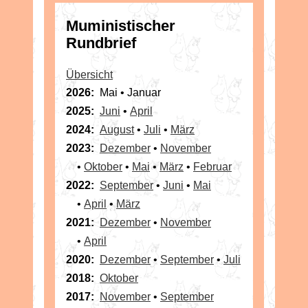
Muministischer
Rundbrief
Übersicht
2026:
Mai • Januar
2025:
Juni
•
April
2024:
August
•
Juli
•
März
2023:
Dezember
•
November
•
Oktober
•
Mai
•
März
•
Februar
2022:
September
•
Juni
•
Mai
•
April
•
März
2021:
Dezember
•
November
•
April
2020:
Dezember
•
September
•
Juli
2018:
Oktober
2017:
November
•
September