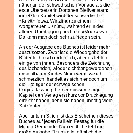
näher an der schwedischen Vorlage als die
erste Übersetzerin Dorothea Bjelfvenstam:
im letzten Kapitel wird der schwedische
»Knytt« (etwa: Winzling) zu einem
wortgetreuen »Knütt«, während er in der
älteren Übertragung noch ein »Mock« war.
Da kann man doch sehr zufrieden sein.
An der Ausgabe des Buches ist leider mehr
auszusetzen. Zwar ist die Wiedergabe der
Bilder technisch ordentlich, aber es fehlen
einige von ihnen. Besonders die Zeichnung
des lachenden, wieder sichtbar gewordenen
unsichtbaren Kindes Ninni vermisse ich
schmerzlich, handelt es sich hier doch um
die Titelfigur der schwedischen
Originalfassung. Ferner müssen einige
Kapitel den Verlag erst kurz vor Drucklegung
erreicht haben, denn sie haben unnötig viele
Satzfehler.
Aber unterm Strich ist das Erscheinen dieses
Buches auf jeden Fall ein Festtag für die
Mumin-Gemeinde. Nun endlich steht die
große Aufgabe für uns alle, nämlich die