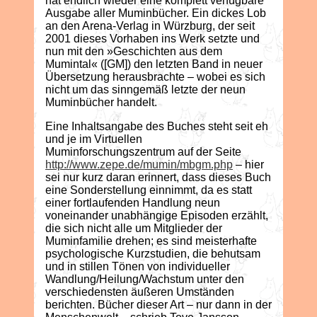
hat endlich wieder eine komplett verfügbare
Ausgabe aller Muminbücher. Ein dickes Lob
an den Arena-Verlag in Würzburg, der seit
2001 dieses Vorhaben ins Werk setzte und
nun mit den »Geschichten aus dem
Mumintal« ([GM]) den letzten Band in neuer
Übersetzung herausbrachte – wobei es sich
nicht um das sinngemäß letzte der neun
Muminbücher handelt.
Eine Inhaltsangabe des Buches steht seit eh
und je im Virtuellen
Muminforschungszentrum auf der Seite
http://www.zepe.de/mumin/mbgm.php
– hier
sei nur kurz daran erinnert, dass dieses Buch
eine Sonderstellung einnimmt, da es statt
einer fortlaufenden Handlung neun
voneinander unabhängige Episoden erzählt,
die sich nicht alle um Mitglieder der
Muminfamilie drehen; es sind meisterhafte
psychologische Kurzstudien, die behutsam
und in stillen Tönen von individueller
Wandlung/Heilung/Wachstum unter den
verschiedensten äußeren Umständen
berichten. Bücher dieser Art – nur dann in der