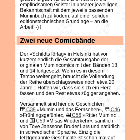
empfindsamen Geister in unserer jeweiligen
Bekanntschaft mit dem jeweils passenden
Muminbuch zu ködern, auf einer soliden
editionstechnischen Grundlage – an die
Arbeit :-) !
Zwei neue Comicbände
Der »Schildts förlag« in Helsinki hat vor
kurzem endlich die Gesamtausgabe der
originalen Mumincomics mit den Bänden 13
und 14 fortgesetzt. Wenn es in diesem
Tempo weiter geht, braucht die Vollendung
der Reihe überschlagsweise noch etwa 20
Jahre... Hoffen wir, dass sie sich ein Herz
fassen und den Rest etwas zügiger angehen.
Versammelt sind hier die Geschichten
C39
»Mumin und das Fernsehen«,
C46
»Frühlingsgefühle«,
C56
»Ritter Mumin«
und
C59
»Misas Wiederkehr«, sämtlich
von Tove Janssons Bruder Lars und natürlich
in schwedischer Sprache. Einzig die
letztgenannte Geschichte ist schon mal auf