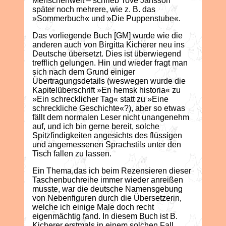
Menschenwelt – schrieb Tove Jansson
später noch mehrere, wie z. B. das
»Sommerbuch« und »Die Puppenstube«.
Das vorliegende Buch [GM] wurde wie die
anderen auch von Birgitta Kicherer neu ins
Deutsche übersetzt. Dies ist überwiegend
trefflich gelungen. Hin und wieder fragt man
sich nach dem Grund einiger
Übertragungsdetails (weswegen wurde die
Kapitelüberschrift »En hemsk historia« zu
»Ein schrecklicher Tag« statt zu »Eine
schreckliche Geschichte«?), aber so etwas
fällt dem normalen Leser nicht unangenehm
auf, und ich bin gerne bereit, solche
Spitzfindigkeiten angesichts des flüssigen
und angemessenen Sprachstils unter den
Tisch fallen zu lassen.
Ein Thema,das ich beim Rezensieren dieser
Taschenbuchreihe immer wieder anreißen
musste, war die deutsche Namensgebung
von Nebenfiguren durch die Übersetzerin,
welche ich einige Male doch recht
eigenmächtig fand. In diesem Buch ist B.
Kicherer erstmals in einem solchen Fall