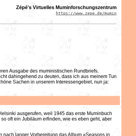
Zépé's Virtuelles Muminforschungszentrum
https://www.zepe.de/mumin
iteren Ausgabe des muministischen Rundbriefs.
nicht dahingehend zu deuten, dass ich aus meinem Tun
 schöne Sachen in unserem Interessengebiet, nun ja:
Helsinki ausgerufen, weil 1945 das erste Muminbuch
 oft ein Jubiläum erfinden, wie es eben geht, aber
nun nach langer Vorbereitung das Album »Seasons in