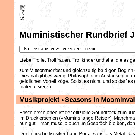
Muministischer Rundbrief J
Thu, 19 Jun 2025 20:18:11 +0200
Liebe Trolle, Trollfrauen, Trollkinder und alle, die es 
zum Mittsommerfest und gleichzeitig baldigen Beginn d
Diesmal gibt es wenig Philosophie im Austausch für 
geldlichen Vorteil zöge. So ist es nicht, und so darf 
materialisieren.
Musikprojekt »Seasons in Moominval
Frisch erschienen ist der offizielle Soundtrack zum
im Druck erschien (»Mumins lange Reise«). Manchmal 
nun gut – man muss ja auch im Gespräch bleiben, dami
Der finnische Musiker Lauri Porra, sonst als Metal-B