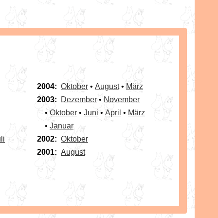
2004:
Oktober
•
August
•
März
2003:
Dezember
•
November
•
Oktober
•
Juni
•
April
•
März
•
Januar
li
2002:
Oktober
2001:
August