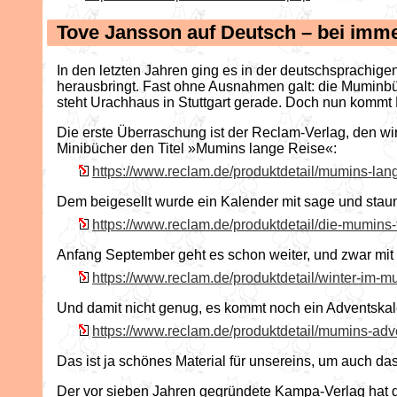
Tove Jansson auf Deutsch – bei imm
In den letzten Jahren ging es in der deutschsprachi
herausbringt. Fast ohne Ausnahmen galt: die Muminbü
steht Urachhaus in Stuttgart gerade. Doch nun kommt
Die erste Überraschung ist der Reclam-Verlag, den wir
Minibücher den Titel »Mumins lange Reise«:
https://www.reclam.de/produktdetail/mumins-la
Dem beigesellt wurde ein Kalender mit sage und staun
https://www.reclam.de/produktdetail/die-mumin
Anfang September geht es schon weiter, und zwar mit
https://www.reclam.de/produktdetail/winter-im
Und damit nicht genug, es kommt noch ein Adventskal
https://www.reclam.de/produktdetail/mumins-adv
Das ist ja schönes Material für unsereins, um auch da
Der vor sieben Jahren gegründete Kampa-Verlag hat 