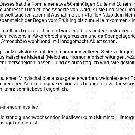
ieses hat die Form einer etwa 50-minütigen Suite mit 18 rein i
ede Jahreszeit und etliche Aspekte von Wald, Küste und Meer; m
minwelt tauchen aber mit Ausnahme von »Toffle« (also dem klei
amt spannt sich der Bogen vom Frühling bis zum »Heimkommen« 
tere oft auch gezupft. Hin und wieder gibt es andere Instrument
 sich meistens in Akkordbrechungsmustern und darüber gelagert
die Atmosphäre wohltuend im Handgemacht-Akustischen.
r Musikstücke auf der temperamentvolleren Seite vertragen kön
usikalisches Material (Melodien, Harmoniefortschreitungen, »Zu
r unterscheiden lassen – und es auch fraglich wird, wie gestalt
 opulenten Vinylschallplattenausgabe erwerben, welchletzterer P
schiedenen Animationsphasen von Zeichnungen Tove Janssons be
kann; sehr liebevoll eigentlich.
s-in-moominvalley
die ständig nachwachsenden Musikwerke mit Mumintal-Hintergru
mengekommen ist: