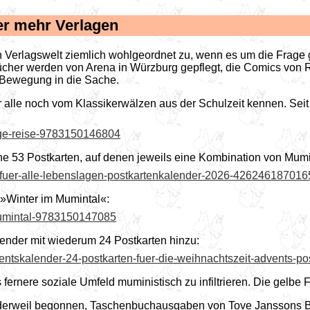
er mehr Verlagen
gen Verlagswelt ziemlich wohlgeordnet zu, wenn es um die Frag
cher werden von Arena in Würzburg gepflegt, die Comics von R
 Bewegung in die Sache.
 alle noch vom Klassikerwälzen aus der Schulzeit kennen. Seit 
nge-reise-9783150146804
e 53 Postkarten, auf denen jeweils eine Kombination von Mumin-
s-fuer-alle-lebenslagen-postkartenkalender-2026-426246187016
 »Winter im Mumintal«:
-mumintal-9783150147085
ender mit wiederum 24 Postkarten hinzu:
entskalender-24-postkarten-fuer-die-weihnachtszeit-advents-p
s fernere soziale Umfeld muministisch zu infiltrieren. Die gelb
derweil begonnen, Taschenbuchausgaben von Tove Janssons Bü