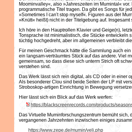
Moominvalley«, also »Jahreszeiten im Mumintal« vor. D
programmatische Titel tragen. Da gibt es Songs für j
»Sometimes I can't stop myself«. Figuren aus der Mu
»Knütt« heißt) nicht in der Titelgebung auf. Insges
Ich höre in den Hauptrollen Klavier und Geige(n), letz
Tonsprache ist minimalistisch, die Stücke entwickeln
tüchtig hochgedreht, aber im allgemeinen verbleibt 
Für meinen Geschmack hätte die Sammlung auch ein paa
ein langsam-verträumtes Stück auf das andere. Viel m
gemeinsam, so dass diese sich unterm Strich oft schwe
verstehen sind.
Das Werk lässt sich rein digital, als CD oder in einer
Als besonderer Clou sind beide Seiten der LP mit ver
Stroboskop-artigen Einrichtung in Bewegung versetzen 
Hier lässt sich ein Blick auf das Werk werfen:
https://blackscreenrecords.com/products/season
Das Virtuelle Muminforschungszentrum bemüht sich, 
vergangenen Jahrzehnten inzwischen einiges zusam
https://www.zepe.de/mumin/veli.php