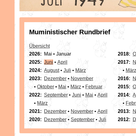
Muministischer Rundbrief
Übersicht
2026:
Mai • Januar
2018:
O
2025:
Juni
•
April
2017:
N
2024:
August
•
Juli
•
März
•
Mär
2023:
Dezember
•
November
2016:
N
•
Oktober
•
Mai
•
März
•
Februar
2015:
O
2022:
September
•
Juni
•
Mai
•
April
2014:
A
•
März
•
Febr
2021:
Dezember
•
November
•
April
2013:
N
2020:
Dezember
•
September
•
Juli
2012:
D