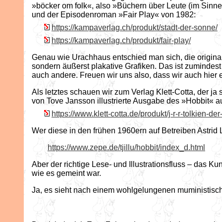
»böcker om folk«, also »Büchern über Leute (im Sinn
und der Episodenroman »Fair Play« von 1982:
https://kampaverlag.ch/produkt/stadt-der-sonne/
https://kampaverlag.ch/produkt/fair-play/
Genau wie Urachhaus entschied man sich, die original
sondern äußerst plakative Grafiken. Das ist zumindes
auch andere. Freuen wir uns also, dass wir auch hie
Als letztes schauen wir zum Verlag Klett-Cotta, der ja
von Tove Jansson illustrierte Ausgabe des »Hobbit« a
https://www.klett-cotta.de/produkt/j-r-r-tolkien-
Wer diese in den frühen 1960ern auf Betreiben Astrid 
https://www.zepe.de/tjillu/hobbit/index_d.html
Aber der richtige Lese- und Illustrationsfluss – das K
wie es gemeint war.
Ja, es sieht nach einem wohlgelungenen muministisch