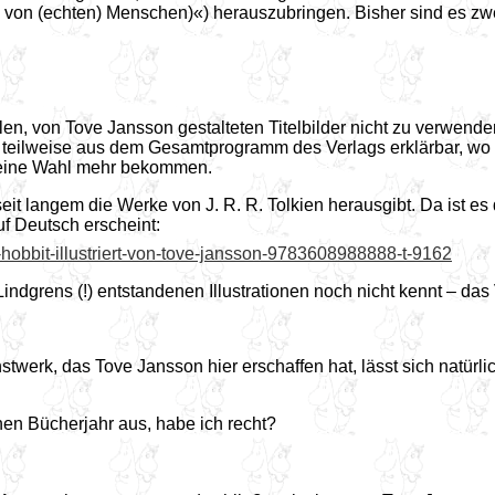
e von (echten) Menschen)«) herauszubringen. Bisher sind es z
en, von Tove Jansson gestalteten Titelbilder nicht zu verwend
t teilweise aus dem Gesamtprogramm des Verlags erklärbar, wo e
r eine Wahl mehr bekommen.
 seit langem die Werke von J. R. R. Tolkien herausgibt. Da ist e
uf Deutsch erscheint:
der-hobbit-illustriert-von-tove-jansson-9783608988888-t-9162
Lindgrens (!) entstandenen Illustrationen noch nicht kennt – da
unstwerk, das Tove Jansson hier erschaffen hat, lässt sich natür
en Bücherjahr aus, habe ich recht?