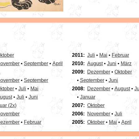
ktober
2011:
Juli
•
Mai
•
Februar
ovember
•
September
•
April
2010:
August
•
Juni
•
März
z
2009:
Dezember
•
Oktober
ovember
•
September
•
September
•
Juni
ktober
•
Juli
•
Mai
2008:
Dezember
•
August
•
Ju
ugust
•
Juli
•
Juni
•
Januar
uar (2x)
2007:
Oktober
ovember
2006:
November
•
Juli
ezember
•
Februar
2005:
Oktober
•
Mai
•
April